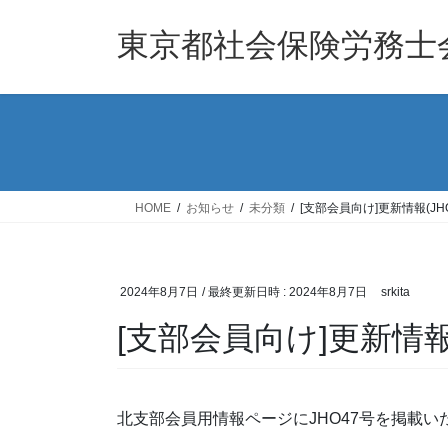
コ
ナ
ン
ビ
東京都社会保険労務士
テ
ゲ
ン
ー
ツ
シ
へ
ョ
ス
ン
キ
に
ッ
移
HOME
お知らせ
未分類
[支部会員向け]更新情報(JHO
プ
動
2024年8月7日
/ 最終更新日時 :
2024年8月7日
srkita
[支部会員向け]更新情報(
北支部会員用情報ページにJHO47号を掲載い