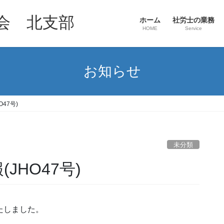
会 北支部
ホーム
社労士の業務
HOME
Service
お知らせ
47号)
未分類
JHO47号)
たしました。