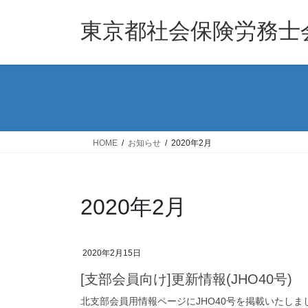
コ
ナ
ン
ビ
東京都社会保険労務士
テ
ゲ
ン
ー
ツ
シ
へ
ョ
ス
ン
キ
に
ッ
移
HOME
お知らせ
2020年2月
プ
動
2020年2月
2020年2月15日
[支部会員向け]更新情報(JHO40号)
北支部会員用情報ページにJHO40号を掲載いたしま